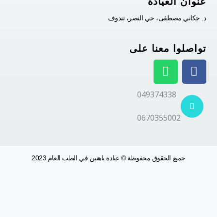
عنوان العيادة
د. جكاني مصطفى، حي النصر، تندوف
تواصلوا معنا على
W
F
h
a
a
c
049374338
t
e
s
b
0670355002
a
o
p
o
p
k
جميع الحقوق محفوظة © عيادة باهنين في الطب العام 2023