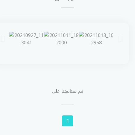
قم بمتابعتنا على
F
a
c
e
b
o