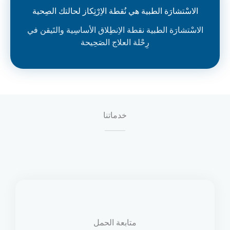
الاسْتشارَة الطبية هي نُقطة الاِرْتِكاز لحالتك الصِحية
الاسْتشارَة الطبية نقطة الاِنطِلاق الأساسِية والتَيقن في
رِحْلة العلاج الصَحِيحة
خدماتنا
متابعة الحمل